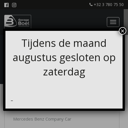
+32 3 780 75 50
×
Tijdens de maand
CLEAN & PAINT -
GARAGE BOEL
augustus gesloten op
zaterdag
–
Mercedes Benz Company Car