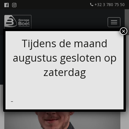
+32 3 780 75 50
×
Tijdens de maand
LAURENS BOEL - GARAGE
BOEL
augustus gesloten op
zaterdag
–