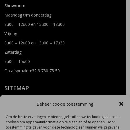
Showroom
Maandag t/m donderdag
8u00 – 12u00 en 13u00 – 18u00
Vrijdag
8u00 – 12u00 en 13u00 – 17u30
Zaterdag
9u00 – 15u00
Op afspraak:
+32 3 780 75 50
SITEMAP
Beheer cookie toestemming
Home
Service
Om de beste ervaringen te bieden, gebruiken we technologieën zoals
cookies om apparaatinformatie op te slaan en/of te openen. Door
Wagens
toestemming te geven voor deze technologieën kunnen we gegevens